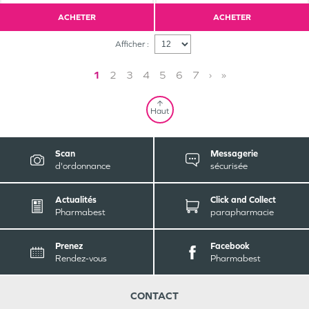
ACHETER
ACHETER
Afficher :
1
2
3
4
5
6
7
›
»
Haut
Scan
Messagerie
d'ordonnance
sécurisée
Actualités
Click and Collect
Pharmabest
parapharmacie
Prenez
Facebook
Rendez-vous
Pharmabest
CONTACT