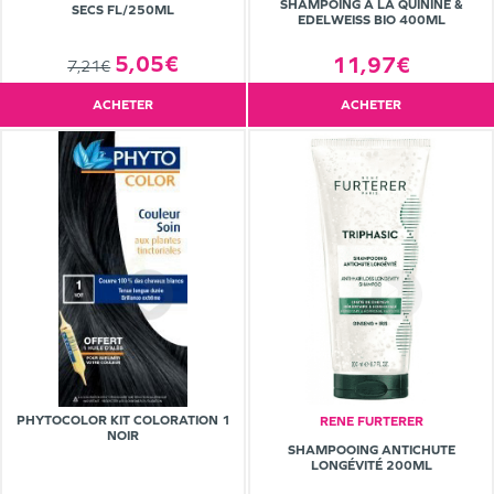
SHAMPOING À LA QUININE &
SECS FL/250ML
EDELWEISS BIO 400ML
5,05€
11,97€
7,21€
ACHETER
ACHETER
PHYTOCOLOR KIT COLORATION 1
RENE FURTERER
NOIR
SHAMPOOING ANTICHUTE
LONGÉVITÉ 200ML