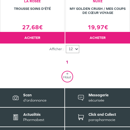
LA ROSÉE
NUXE
TROUSSE SOINS D'ÉTÉ
MY GOLDEN CRUSH / MES COUPS
DE CŒUR VOYAGE
27,68€
19,97€
ACHETER
ACHETER
Afficher :
1
Haut
Scan
Messagerie
d'ordonnance
sécurisée
Actualités
Click and Collect
Pharmabest
parapharmacie