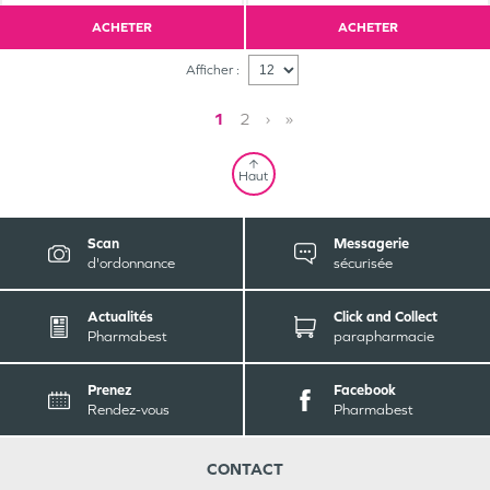
ACHETER
ACHETER
Afficher :
1
2
›
»
Haut
Scan
Messagerie
d'ordonnance
sécurisée
Actualités
Click and Collect
Pharmabest
parapharmacie
Prenez
Facebook
Rendez-vous
Pharmabest
CONTACT