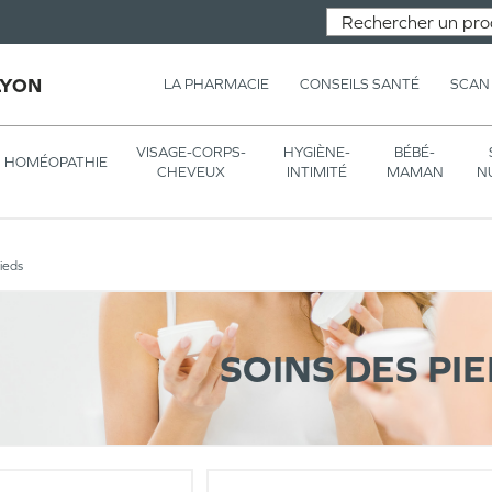
LYON
LA PHARMACIE
CONSEILS SANTÉ
SCAN
VISAGE-CORPS-
HYGIÈNE-
BÉBÉ-
HOMÉOPATHIE
CHEVEUX
INTIMITÉ
MAMAN
N
ieds
SOINS DES PI