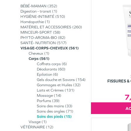
BÉBÉ-MAMAN
352
Digestion - transit
1
HYGIÈNE-INTIMITÉ
510
Homéopathie
1
MATÉRIEL ET ACCESSOIRES
260
MINCEUR-SPORT
58
PHYTO-AROMA-BIO
82
SANTÉ- NUTRITION
517
VISAGE-CORPS-CHEVEUX
561
Cheveux
1
Corps
561
Coffrets corps
6
Déodorants
60
Epilation
6
Gels douche et Savons
154
FISSURES &
Gommages et Huiles
32
Laits et Crèmes
131
7
Massage
14
Parfums
39
Soins des mains
33
Soins des ongles
71
Soins des pieds
15
Visage
1
VÉTÉRINAIRE
12