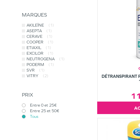
MARQUES
AKILEÏNE
(1)
ASEPTA
(1)
CERAVE
(1)
COOPER
(1)
ETIAXIL
(1)
EXCILOR
(1)
NEUTROGENA
(1)
PODERM
(1)
SVR
(1)
VITRY
(2)
DÉTRANSPIRANT P
1
PRIX
Entre 0 et 25€
Entre 25 et 50€
Tous