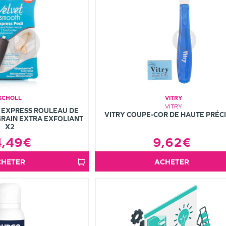
SCHOLL
VITRY
VITRY
 EXPRESS ROULEAU DE
VITRY COUPE-COR DE HAUTE PRÉC
RAIN EXTRA EXFOLIANT
X2
9,62€
4,49€
ACHETER
ACHETER