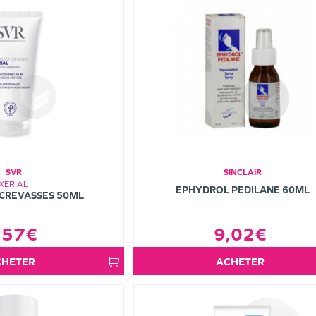
SVR
SINCLAIR
XERIAL
EPHYDROL PEDILANE 60ML
 CREVASSES 50ML
,57€
9,02€
ACHETER
ACHETER