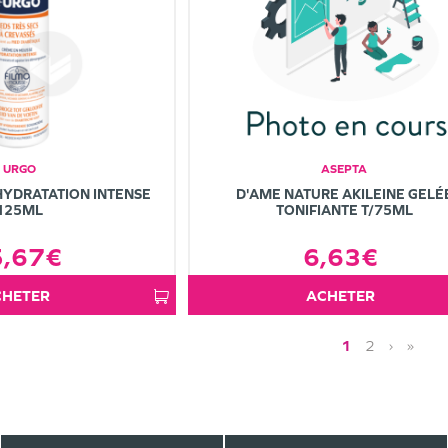
URGO
ASEPTA
YDRATATION INTENSE
D'AME NATURE AKILEINE GELÉ
125ML
TONIFIANTE T/75ML
5,67€
6,63€
ACHETER
ACHETER
1
2
›
»