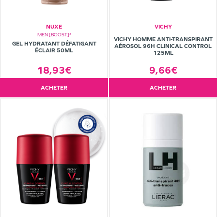
NUXE
VICHY
MEN [BOOST]³
VICHY HOMME ANTI-TRANSPIRANT
GEL HYDRATANT DÉFATIGANT
AÉROSOL 96H CLINICAL CONTROL
ÉCLAIR 50ML
125ML
18,93€
9,66€
ACHETER
ACHETER