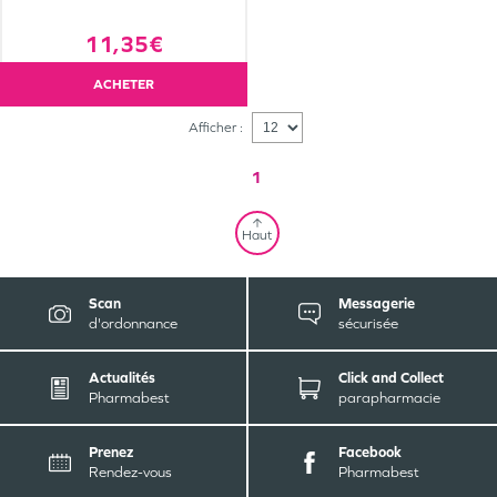
11,35€
ACHETER
Afficher :
1
Haut
Scan
Messagerie
d'ordonnance
sécurisée
Actualités
Click and Collect
Pharmabest
parapharmacie
Prenez
Facebook
Rendez-vous
Pharmabest