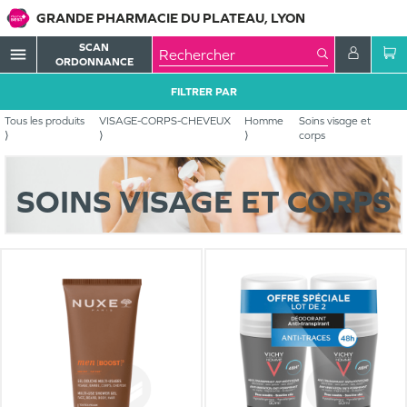
GRANDE PHARMACIE DU PLATEAU, LYON
SCAN
menu
ORDONNANCE
FILTRER PAR
Tous les produits
VISAGE-CORPS-CHEVEUX
Homme
Soins visage et
corps
SOINS VISAGE ET CORPS