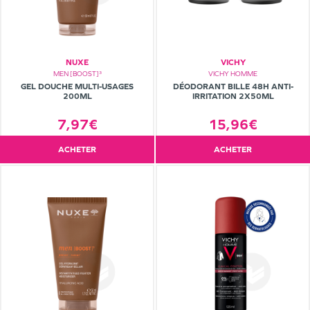
NUXE
VICHY
MEN [BOOST]³
VICHY HOMME
GEL DOUCHE MULTI-USAGES
DÉODORANT BILLE 48H ANTI-
200ML
IRRITATION 2X50ML
7,97€
15,96€
ACHETER
ACHETER