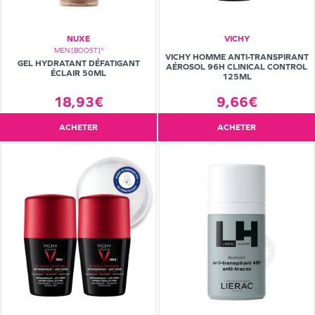
NUXE
VICHY
MEN [BOOST]³
VICHY HOMME ANTI-TRANSPIRANT
GEL HYDRATANT DÉFATIGANT
AÉROSOL 96H CLINICAL CONTROL
ÉCLAIR 50ML
125ML
18,93€
9,66€
ACHETER
ACHETER