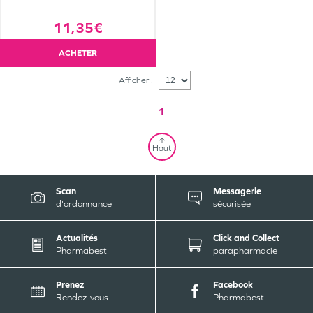
11,35€
ACHETER
Afficher :
1
Haut
Scan
Messagerie
d'ordonnance
sécurisée
Actualités
Click and Collect
Pharmabest
parapharmacie
Prenez
Facebook
Rendez-vous
Pharmabest