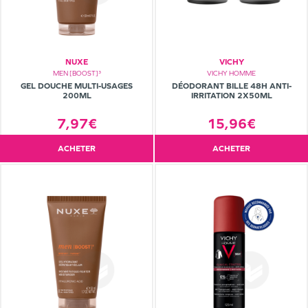
NUXE
VICHY
MEN [BOOST]³
VICHY HOMME
GEL DOUCHE MULTI-USAGES
DÉODORANT BILLE 48H ANTI-
200ML
IRRITATION 2X50ML
7,97€
15,96€
ACHETER
ACHETER