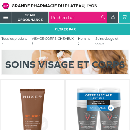
GRANDE PHARMACIE DU PLATEAU, LYON
SCAN
menu
ORDONNANCE
FILTRER PAR
Tous les produits
VISAGE-CORPS-CHEVEUX
Homme
Soins visage et
corps
SOINS VISAGE ET CORPS