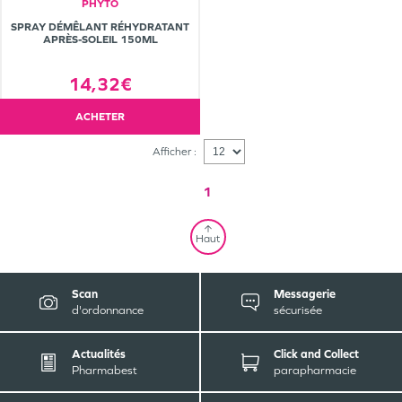
PHYTO
SPRAY DÉMÊLANT RÉHYDRATANT
APRÈS-SOLEIL 150ML
14,32€
ACHETER
Afficher :
1
Haut
Scan
Messagerie
d'ordonnance
sécurisée
Actualités
Click and Collect
Pharmabest
parapharmacie