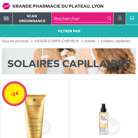
GRANDE PHARMACIE DU PLATEAU, LYON
SCAN
menu
ORDONNANCE
FILTRER PAR
Tous les produits
VISAGE-CORPS-CHEVEUX
Solaire
Solaires capillaires
SOLAIRES CAPILLAIRES
-2€