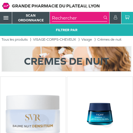
GRANDE PHARMACIE DU PLATEAU, LYON
SCAN
menu
ORDONNANCE
FILTRER PAR
Tous les produits
VISAGE-CORPS-CHEVEUX
Visage
Crèmes de nuit
CRÈMES DE NUIT