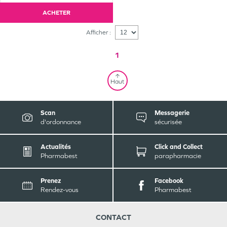
ACHETER
Afficher :
1
Haut
Scan
Messagerie
d'ordonnance
sécurisée
Actualités
Click and Collect
Pharmabest
parapharmacie
Prenez
Facebook
Rendez-vous
Pharmabest
CONTACT