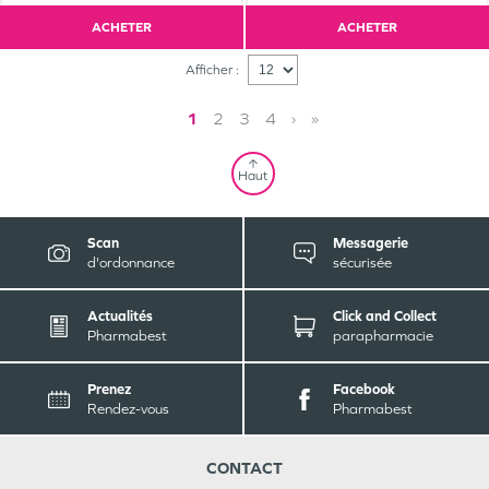
ACHETER
ACHETER
Afficher :
1
2
3
4
›
»
Haut
Scan
Messagerie
d'ordonnance
sécurisée
Actualités
Click and Collect
Pharmabest
parapharmacie
Prenez
Facebook
Rendez-vous
Pharmabest
CONTACT