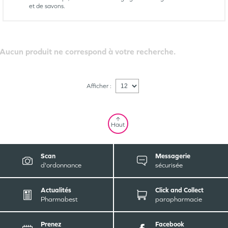
et de savons.
Aucun produit ne correspond à votre recherche.
Afficher :
Haut
Scan
Messagerie
d'ordonnance
sécurisée
Actualités
Click and Collect
Pharmabest
parapharmacie
Prenez
Facebook