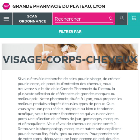
GRANDE PHARMACIE DU PLATEAU, LYON
SCAN
menu
ORDONNANCE
FILTRER PAR
VISAGE-CORPS-CHEVEUX
Si vous êtes à la recherche de soins pour le visage, de crèmes
pour le corps, de produits d’entretien des cheveux, vous
trouverez sur le site de la Grande Pharmacie du Plateau la
plus vaste sélection de références de grandes marques au
meilleur prix. Notre pharmacie, située à Lyon, vous propose les
meilleurs produits adaptés à tous les types de peaux. Que
vous ayez une peau sèche, atopique ou bien à tendance
acnéique, vous trouverez forcément ce qui vous convient
parmi une sélection de crèmes de jour, gommages, masques
et démaquillants. Vous rêvez de cheveux en pleine santé ?
Retrouvez ici shampooings, masques et autres soins capillaires
pour cheveux fins, frisés, gras ou cassants. Pour prendre soin
de votre corps, découvrez une large gamme de gels douche