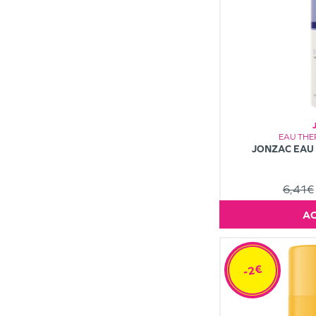
EAU TH
JONZAC EAU
6,41€
-2€