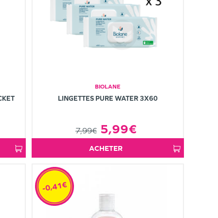
BIOLANE
CKET
LINGETTES PURE WATER 3X60
5,99€
7,99€
ACHETER
-0,41€