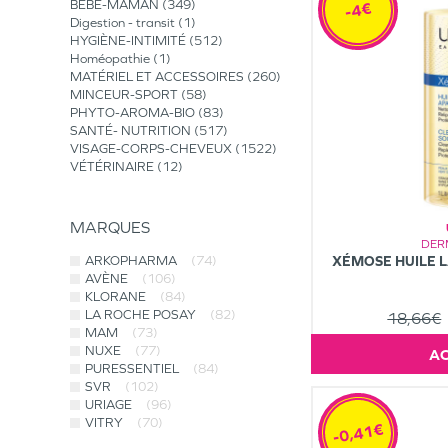
BÉBÉ-MAMAN
349
-4€
Digestion - transit
1
HYGIÈNE-INTIMITÉ
512
Homéopathie
1
MATÉRIEL ET ACCESSOIRES
260
MINCEUR-SPORT
58
PHYTO-AROMA-BIO
83
SANTÉ- NUTRITION
517
VISAGE-CORPS-CHEVEUX
1522
VÉTÉRINAIRE
12
MARQUES
DER
XÉMOSE HUILE L
ARKOPHARMA
(74)
AVÈNE
(106)
KLORANE
(84)
LA ROCHE POSAY
(82)
18,66€
MAM
(73)
NUXE
(77)
PURESSENTIEL
(84)
SVR
(102)
URIAGE
(96)
VITRY
(70)
-0,41€