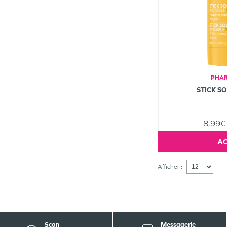
PHAR
STICK S
8,99€
Afficher :
Scan
Messagerie