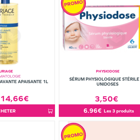
PROMO
URIAGE
PHYSIODOSE
MATOLOGIE
SÉRUM PHYSIOLOGIQUE STÉRILE
AVANTE APAISANTE 1L
UNIDOSES
14,66€
3,50€
6.96€
ACHETER
les 3 produits
PROMO