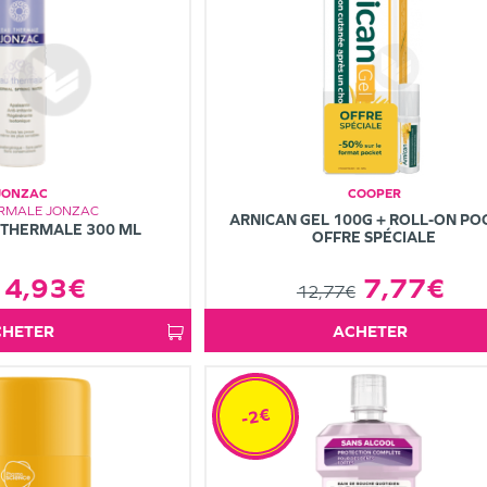
JONZAC
COOPER
ERMALE JONZAC
ARNICAN GEL 100G + ROLL-ON PO
 THERMALE 300 ML
OFFRE SPÉCIALE
7,77€
4,93€
12,77€
ACHETER
ACHETER
-2€