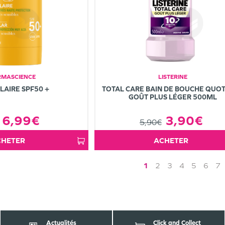
MASCIENCE
LISTERINE
OLAIRE SPF50 +
TOTAL CARE BAIN DE BOUCHE QUOT
GOÛT PLUS LÉGER 500ML
6,99€
3,90€
5,90€
ACHETER
ACHETER
1
2
3
4
5
6
7
Actualités
Click and Collect