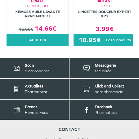
URIAGE
BIOLANE
DERMATOLOGIE
EXPERT
XÉMOSE HUILE LAVANTE
LINGETTES DOUCEUR EXPERT
APAISANTE 1L
X72
14,66€
3,99€
18,66€
10.95€
ACHETER
les 5 produits
Scan
Messagerie
d'ordonnance
sécurisée
Actualités
Click and Collect
Pharmabest
parapharmacie
Prenez
Facebook
Rendez-vous
Pharmabest
CONTACT