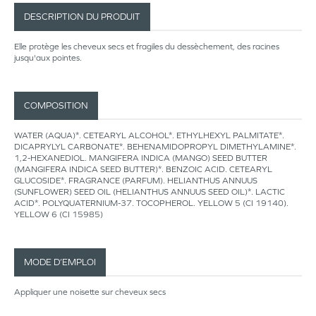
DESCRIPTION DU PRODUIT
Elle protège les cheveux secs et fragiles du dessèchement, des racines
jusqu'aux pointes.
COMPOSITION
WATER (AQUA)*. CETEARYL ALCOHOL*. ETHYLHEXYL PALMITATE*.
DICAPRYLYL CARBONATE*. BEHENAMIDOPROPYL DIMETHYLAMINE*.
1,2-HEXANEDIOL. MANGIFERA INDICA (MANGO) SEED BUTTER
(MANGIFERA INDICA SEED BUTTER)*. BENZOIC ACID. CETEARYL
GLUCOSIDE*. FRAGRANCE (PARFUM). HELIANTHUS ANNUUS
(SUNFLOWER) SEED OIL (HELIANTHUS ANNUUS SEED OIL)*. LACTIC
ACID*. POLYQUATERNIUM-37. TOCOPHEROL. YELLOW 5 (CI 19140).
YELLOW 6 (CI 15985)
MODE D’EMPLOI
Appliquer une noisette sur cheveux secs