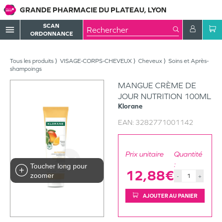
GRANDE PHARMACIE DU PLATEAU, LYON
SCAN
menu
ORDONNANCE
Tous les produits
VISAGE-CORPS-CHEVEUX
Cheveux
Soins et Après-
shampoings
MANGUE CRÈME DE
JOUR NUTRITION 100ML
Klorane
EAN:
3282771001142
Prix unitaire
Quantité
:
Toucher long pour
12,88€
zoomer
-
+
AJOUTER AU PANIER