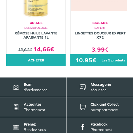
URIAGE
BIOLANE
DERMATOLOGIE
EXPERT
XÉMOSE HUILE LAVANTE
LINGETTES DOUCEUR EXPERT
APAISANTE 1L
X72
14,66€
3,99€
18,66€
10.95€
ACHETER
les 5 produits
Scan
Messagerie
d'ordonnance
sécurisée
Actualités
Click and Collect
Pharmabest
parapharmacie
Prenez
Facebook
Rendez-vous
Pharmabest