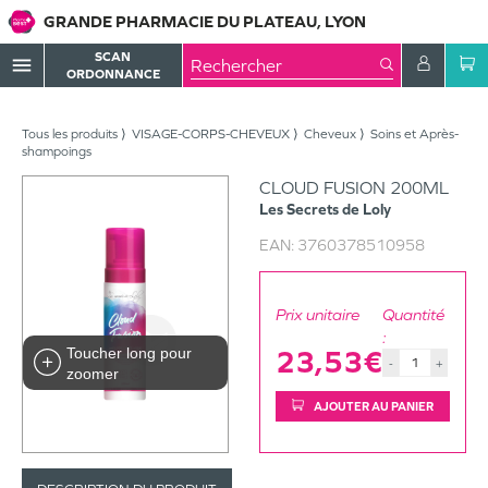
GRANDE PHARMACIE DU PLATEAU, LYON
SCAN
menu
ORDONNANCE
Tous les produits
VISAGE-CORPS-CHEVEUX
Cheveux
Soins et Après-
shampoings
CLOUD FUSION 200ML
Les Secrets de Loly
EAN:
3760378510958
Prix unitaire
Quantité
:
Toucher long pour
23,53€
-
+
zoomer
AJOUTER AU PANIER