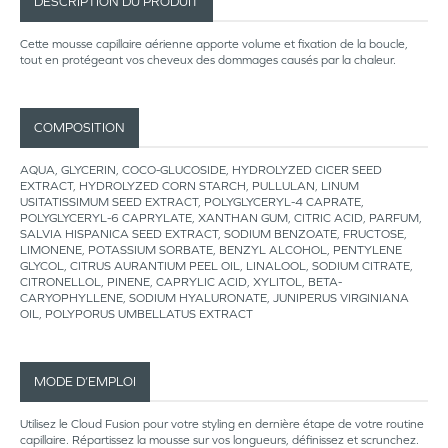
DESCRIPTION DU PRODUIT
Cette mousse capillaire aérienne apporte volume et fixation de la boucle,
tout en protégeant vos cheveux des dommages causés par la chaleur.
COMPOSITION
AQUA, GLYCERIN, COCO-GLUCOSIDE, HYDROLYZED CICER SEED
EXTRACT, HYDROLYZED CORN STARCH, PULLULAN, LINUM
USITATISSIMUM SEED EXTRACT, POLYGLYCERYL-4 CAPRATE,
POLYGLYCERYL-6 CAPRYLATE, XANTHAN GUM, CITRIC ACID, PARFUM,
SALVIA HISPANICA SEED EXTRACT, SODIUM BENZOATE, FRUCTOSE,
LIMONENE, POTASSIUM SORBATE, BENZYL ALCOHOL, PENTYLENE
GLYCOL, CITRUS AURANTIUM PEEL OIL, LINALOOL, SODIUM CITRATE,
CITRONELLOL, PINENE, CAPRYLIC ACID, XYLITOL, BETA-
CARYOPHYLLENE, SODIUM HYALURONATE, JUNIPERUS VIRGINIANA
OIL, POLYPORUS UMBELLATUS EXTRACT
MODE D’EMPLOI
Utilisez le Cloud Fusion pour votre styling en dernière étape de votre routine
capillaire. Répartissez la mousse sur vos longueurs, définissez et scrunchez.