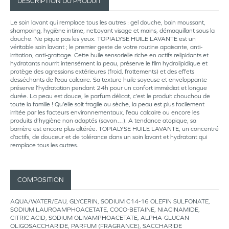
DESCRIPTION DU PRODUIT
Le soin lavant qui remplace tous les autres : gel douche, bain moussant,
shampoing, hygiène intime, nettoyant visage et mains, démaquillant sous la
douche. Ne pique pas les yeux. TOPIALYSE HUILE LAVANTE est un
véritable soin lavant ; le premier geste de votre routine apaisante, anti-
irritation, anti-grattage. Cette huile sensorielle riche en actifs relipidants et
hydratants nourrit intensément la peau, préserve le film hydrolipidique et
protège des agressions extérieures (froid, frottements) et des effets
desséchants de l’eau calcaire. Sa texture huile soyeuse et enveloppante
préserve l’hydratation pendant 24h pour un confort immédiat et longue
durée. La peau est douce, le parfum délicat, c’est le produit chouchou de
toute la famille ! Qu’elle soit fragile ou sèche, la peau est plus facilement
irritée par les facteurs environnementaux, l’eau calcaire ou encore les
produits d’hygiène non adaptés (savon…). A tendance atopique, sa
barrière est encore plus altérée. TOPIALYSE HUILE LAVANTE, un concentré
d’actifs, de douceur et de tolérance dans un soin lavant et hydratant qui
remplace tous les autres.
COMPOSITION
AQUA/WATER/EAU, GLYCERIN, SODIUM C14-16 OLEFIN SULFONATE,
SODIUM LAUROAMPHOACETATE, COCO-BETAINE, NIACINAMIDE,
CITRIC ACID, SODIUM OLIVAMPHOACETATE, ALPHA-GLUCAN
OLIGOSACCHARIDE, PARFUM (FRAGRANCE), SACCHARIDE