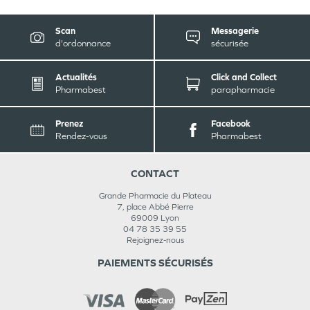
Scan
Messagerie
d'ordonnance
sécurisée
Actualités
Click and Collect
Pharmabest
parapharmacie
Prenez
Facebook
Rendez-vous
Pharmabest
CONTACT
Grande Pharmacie du Plateau
7, place Abbé Pierre
69009
Lyon
04 78 35 39 55
Rejoignez-nous
PAIEMENTS SÉCURISÉS