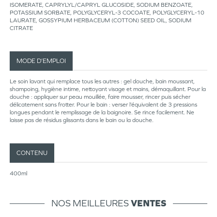
ISOMERATE, CAPRYLYL/CAPRYL GLUCOSIDE, SODIUM BENZOATE,
POTASSIUM SORBATE, POLYGLYCERYL-3 COCOATE, POLYGLYCERYL-10
LAURATE, GOSSYPIUM HERBACEUM (COTTON) SEED OIL, SODIUM
CITRATE
MODE D’EMPLOI
Le soin lavant qui remplace tous les autres : gel douche, bain moussant,
shampoing, hygiène intime, nettoyant visage et mains, démaquillant. Pour la
douche : appliquer sur peau mouillée, faire mousser, rincer puis sécher
délicatement sans frotter. Pour le bain : verser l’équivalent de 3 pressions
longues pendant le remplissage de la baignoire. Se rince facilement. Ne
laisse pas de résidus glissants dans le bain ou la douche.
CONTENU
400ml
NOS MEILLEURES
VENTES