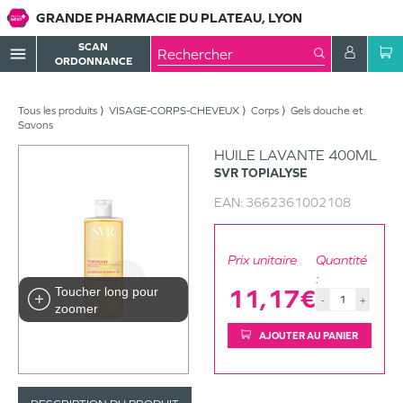
GRANDE PHARMACIE DU PLATEAU, LYON
SCAN
menu
ORDONNANCE
Tous les produits
VISAGE-CORPS-CHEVEUX
Corps
Gels douche et
Savons
HUILE LAVANTE 400ML
SVR
TOPIALYSE
EAN:
3662361002108
Prix unitaire
Quantité
:
Toucher long pour
11,17€
-
+
zoomer
AJOUTER AU PANIER