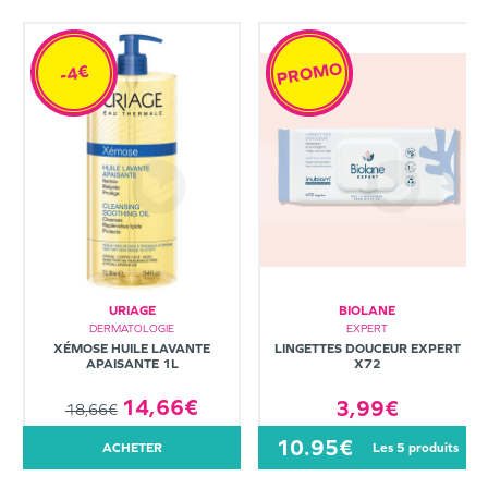
PROMO
-4€
URIAGE
BIOLANE
DERMATOLOGIE
EXPERT
XÉMOSE HUILE LAVANTE
LINGETTES DOUCEUR EXPERT
APAISANTE 1L
X72
14,66€
3,99€
18,66€
10.95€
ACHETER
les 5 produits