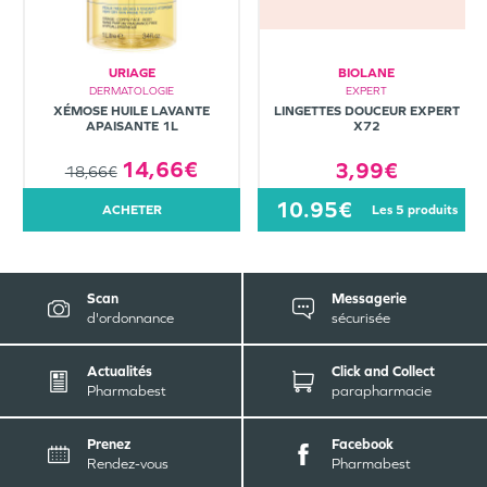
URIAGE
BIOLANE
DERMATOLOGIE
EXPERT
XÉMOSE HUILE LAVANTE
LINGETTES DOUCEUR EXPERT
APAISANTE 1L
X72
14,66€
3,99€
18,66€
10.95€
ACHETER
les 5 produits
Scan
Messagerie
d'ordonnance
sécurisée
Actualités
Click and Collect
Pharmabest
parapharmacie
Prenez
Facebook
Rendez-vous
Pharmabest