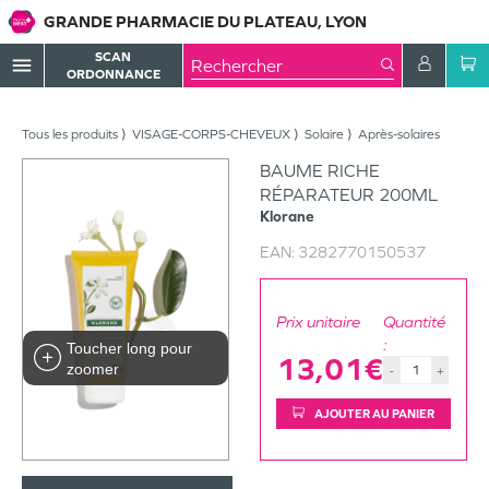
GRANDE PHARMACIE DU PLATEAU, LYON
SCAN
menu
ORDONNANCE
Tous les produits
VISAGE-CORPS-CHEVEUX
Solaire
Après-solaires
BAUME RICHE
RÉPARATEUR 200ML
Klorane
EAN:
3282770150537
Prix unitaire
Quantité
:
Toucher long pour
13,01€
zoomer
-
+
AJOUTER AU PANIER