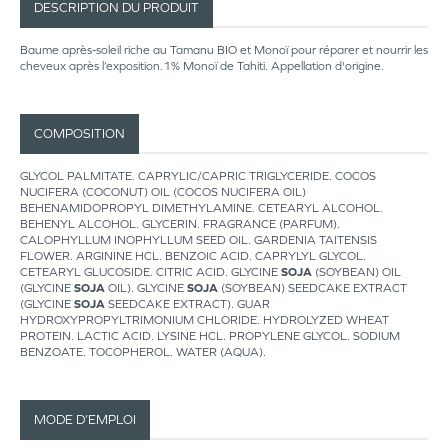
DESCRIPTION DU PRODUIT
Baume après-soleil riche au Tamanu BIO et Monoï pour réparer et nourrir les
cheveux après l’exposition.1% Monoï de Tahiti. Appellation d'origine.
COMPOSITION
GLYCOL PALMITATE. CAPRYLIC/CAPRIC TRIGLYCERIDE. COCOS
NUCIFERA (COCONUT) OIL (COCOS NUCIFERA OIL)
BEHENAMIDOPROPYL DIMETHYLAMINE. CETEARYL ALCOHOL.
BEHENYL ALCOHOL. GLYCERIN. FRAGRANCE (PARFUM).
CALOPHYLLUM INOPHYLLUM SEED OIL. GARDENIA TAITENSIS
FLOWER. ARGININE HCL. BENZOIC ACID. CAPRYLYL GLYCOL.
CETEARYL GLUCOSIDE. CITRIC ACID. GLYCINE
SOJA
(SOYBEAN) OIL
(GLYCINE
SOJA
OIL). GLYCINE
SOJA
(SOYBEAN) SEEDCAKE EXTRACT
(GLYCINE
SOJA
SEEDCAKE EXTRACT). GUAR
HYDROXYPROPYLTRIMONIUM CHLORIDE. HYDROLYZED WHEAT
PROTEIN. LACTIC ACID. LYSINE HCL. PROPYLENE GLYCOL. SODIUM
BENZOATE. TOCOPHEROL. WATER (AQUA).
MODE D’EMPLOI