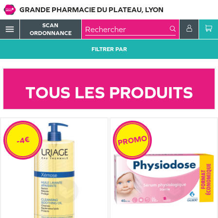
GRANDE PHARMACIE DU PLATEAU, LYON
SCAN
menu
ORDONNANCE
FILTRER PAR
TOUS LES PRODUITS
PROMO
-4€