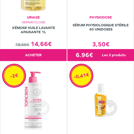
URIAGE
PHYSIODOSE
DERMATOLOGIE
SÉRUM PHYSIOLOGIQUE STÉRILE
XÉMOSE HUILE LAVANTE
40 UNIDOSES
APAISANTE 1L
14,66€
3,50€
18,66€
6.96€
ACHETER
les 3 produits
-0,41€
-2€