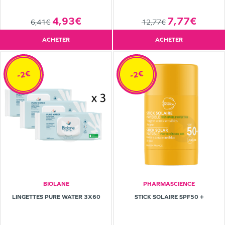
4,93€
7,77€
6,41€
12,77€
ACHETER
ACHETER
-2€
-2€
BIOLANE
PHARMASCIENCE
LINGETTES PURE WATER 3X60
STICK SOLAIRE SPF50 +