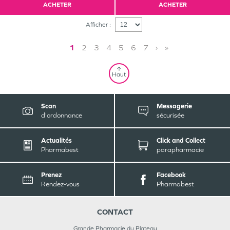
ACHETER
ACHETER
Afficher :
1
2
3
4
5
6
7
›
»
Haut
Scan
Messagerie
d'ordonnance
sécurisée
Actualités
Click and Collect
Pharmabest
parapharmacie
Prenez
Facebook
Rendez-vous
Pharmabest
CONTACT
Grande Pharmacie du Plateau