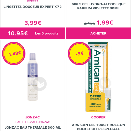
EXPERT
GIRLS GEL HYDRO-ALCOOLIQUE
LINGETTES DOUCEUR EXPERT X72
PARFUM VIOLETTE 80ML
1,99€
3,99€
2,40€
10.95€
les 5 produits
ACHETER
-1,48€
-5€
JONZAC
COOPER
EAU THERMALE JONZAC
ARNICAN GEL 100G + ROLL-ON
JONZAC EAU THERMALE 300 ML
POCKET OFFRE SPÉCIALE