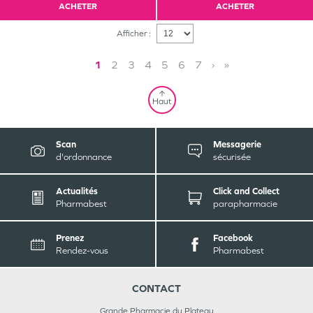
ACHETER
ACHETER
Afficher :
1
2
3
4
5
6
7
›
»
Haut
Scan
Messagerie
d'ordonnance
sécurisée
Actualités
Click and Collect
Pharmabest
parapharmacie
Prenez
Facebook
Rendez-vous
Pharmabest
CONTACT
Grande Pharmacie du Plateau