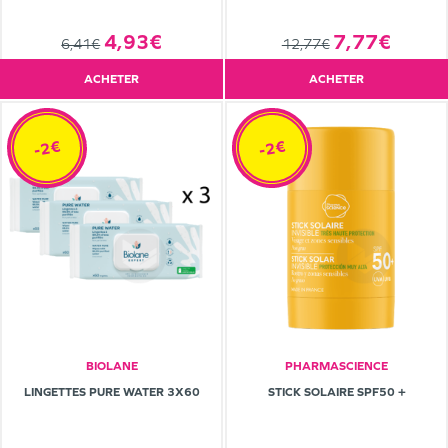
4,93€
7,77€
6,41€
12,77€
ACHETER
ACHETER
-2€
-2€
BIOLANE
PHARMASCIENCE
LINGETTES PURE WATER 3X60
STICK SOLAIRE SPF50 +