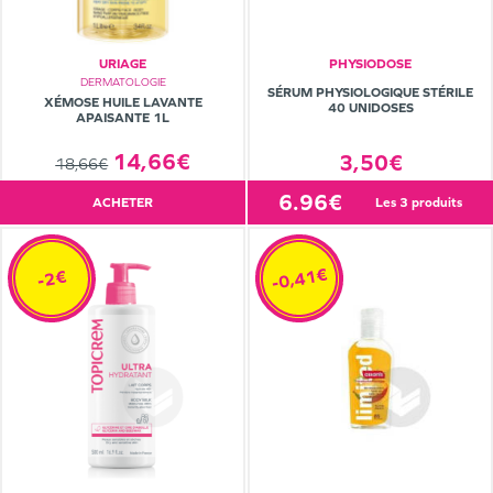
URIAGE
PHYSIODOSE
DERMATOLOGIE
SÉRUM PHYSIOLOGIQUE STÉRILE
XÉMOSE HUILE LAVANTE
40 UNIDOSES
APAISANTE 1L
14,66€
3,50€
18,66€
6.96€
ACHETER
les 3 produits
-0,41€
-2€