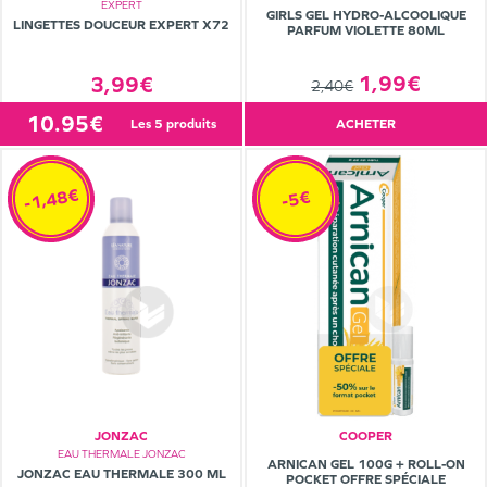
EXPERT
GIRLS GEL HYDRO-ALCOOLIQUE
LINGETTES DOUCEUR EXPERT X72
PARFUM VIOLETTE 80ML
1,99€
3,99€
2,40€
10.95€
les 5 produits
ACHETER
-1,48€
-5€
JONZAC
COOPER
EAU THERMALE JONZAC
ARNICAN GEL 100G + ROLL-ON
JONZAC EAU THERMALE 300 ML
POCKET OFFRE SPÉCIALE