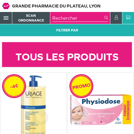
GRANDE PHARMACIE DU PLATEAU, LYON
SCAN
menu
ORDONNANCE
FILTRER PAR
TOUS LES PRODUITS
PROMO
-4€