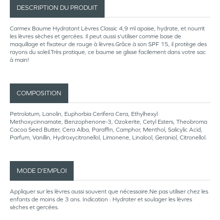
DESCRIPTION DU PRODUIT
Carmex Baume Hydratant Lèvres Classic 4,9 ml apaise, hydrate, et nourrit
les lèvres sèches et gercées. Il peut aussi s'utiliser comme base de
maquillage et fixateur de rouge à lèvres.Grâce à son SPF 15, il protège des
rayons du soleil.Très pratique, ce baume se glisse facilement dans votre sac
à main!
COMPOSITION
Petrolatum, Lanolin, Euphorbia Cerifera Cera, Ethylhexyl
Methoxycinnamate, Benzophenone-3, Ozokerite, Cetyl Esters, Theobroma
Cacoa Seed Butter, Cera Alba, Paraffin, Camphor, Menthol, Salicylic Acid,
Parfum, Vanillin, Hydroxycitronellol, Limonene, Linalool, Geraniol, Citronellol.
MODE D’EMPLOI
Appliquer sur les lèvres aussi souvent que nécessaire.Ne pas utiliser chez les
enfants de moins de 3 ans. Indication : Hydrater et soulager les lèvres
sèches et gercées.