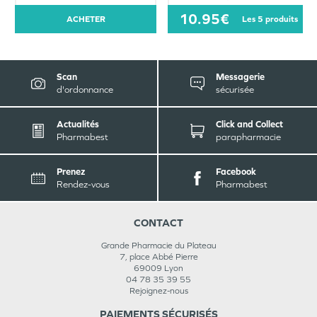
10.95€
ACHETER
les 5 produits
Scan
Messagerie
d'ordonnance
sécurisée
Actualités
Click and Collect
Pharmabest
parapharmacie
Prenez
Facebook
Rendez-vous
Pharmabest
CONTACT
Grande Pharmacie du Plateau
7, place Abbé Pierre
69009
Lyon
04 78 35 39 55
Rejoignez-nous
PAIEMENTS SÉCURISÉS