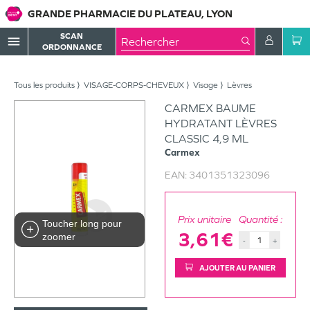
GRANDE PHARMACIE DU PLATEAU, LYON
SCAN
menu
ORDONNANCE
Tous les produits
VISAGE-CORPS-CHEVEUX
Visage
Lèvres
CARMEX BAUME
HYDRATANT LÈVRES
CLASSIC 4,9 ML
Carmex
EAN:
3401351323096
Prix unitaire
Quantité :
Toucher long pour
3,61€
zoomer
-
+
AJOUTER AU PANIER