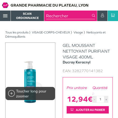
GRANDE PHARMACIE DU PLATEAU, LYON
SCAN
menu
ORDONNANCE
Tous les produits
VISAGE-CORPS-CHEVEUX
Visage
Nettoyants et
Démaquillants
GEL MOUSSANT
NETTOYANT PURIFIANT
VISAGE 400ML
Ducray
Keracnyl
EAN:
3282770141382
Prix unitaire
Quantité
Toucher long pour
:
zoomer
12,94€
-
+
AJOUTER AU PANIER