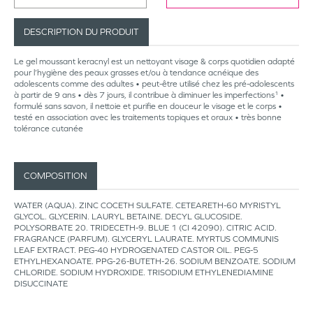
DESCRIPTION DU PRODUIT
Le gel moussant keracnyl est un nettoyant visage & corps quotidien adapté
pour l’hygiène des peaux grasses et/ou à tendance acnéique des
adolescents comme des adultes • peut-être utilisé chez les pré-adolescents
à partir de 9 ans • dès 7 jours, il contribue à diminuer les imperfections¹ •
formulé sans savon, il nettoie et purifie en douceur le visage et le corps •
testé en association avec les traitements topiques et oraux • très bonne
tolérance cutanée
COMPOSITION
WATER (AQUA). ZINC COCETH SULFATE. CETEARETH-60 MYRISTYL
GLYCOL. GLYCERIN. LAURYL BETAINE. DECYL GLUCOSIDE.
POLYSORBATE 20. TRIDECETH-9. BLUE 1 (CI 42090). CITRIC ACID.
FRAGRANCE (PARFUM). GLYCERYL LAURATE. MYRTUS COMMUNIS
LEAF EXTRACT. PEG-40 HYDROGENATED CASTOR OIL. PEG-5
ETHYLHEXANOATE. PPG-26-BUTETH-26. SODIUM BENZOATE. SODIUM
CHLORIDE. SODIUM HYDROXIDE. TRISODIUM ETHYLENEDIAMINE
DISUCCINATE