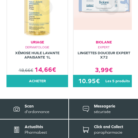
URIAGE
BIOLANE
DERMATOLOGIE
EXPERT
XÉMOSE HUILE LAVANTE
LINGETTES DOUCEUR EXPERT
APAISANTE 1L
X72
14,66€
3,99€
18,66€
10.95€
ACHETER
les 5 produits
Scan
Messagerie
d'ordonnance
sécurisée
Actualités
Click and Collect
Pharmabest
parapharmacie