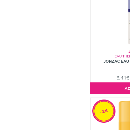
EAU TH
JONZAC EAU
6,41€
-2€