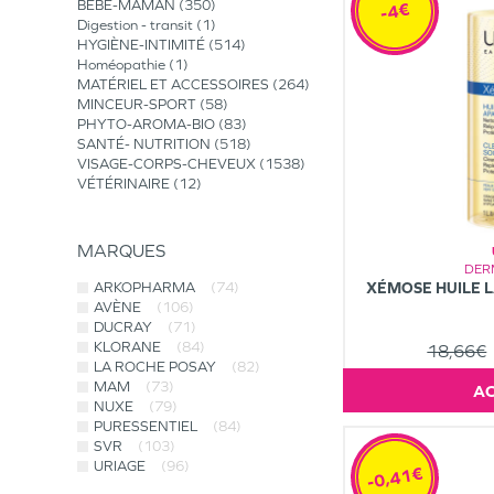
BÉBÉ-MAMAN
350
-4€
Digestion - transit
1
HYGIÈNE-INTIMITÉ
514
Homéopathie
1
MATÉRIEL ET ACCESSOIRES
264
MINCEUR-SPORT
58
PHYTO-AROMA-BIO
83
SANTÉ- NUTRITION
518
VISAGE-CORPS-CHEVEUX
1538
VÉTÉRINAIRE
12
MARQUES
DER
XÉMOSE HUILE L
ARKOPHARMA
(74)
AVÈNE
(106)
DUCRAY
(71)
KLORANE
(84)
18,66€
LA ROCHE POSAY
(82)
MAM
(73)
NUXE
(79)
PURESSENTIEL
(84)
SVR
(103)
URIAGE
(96)
-0,41€