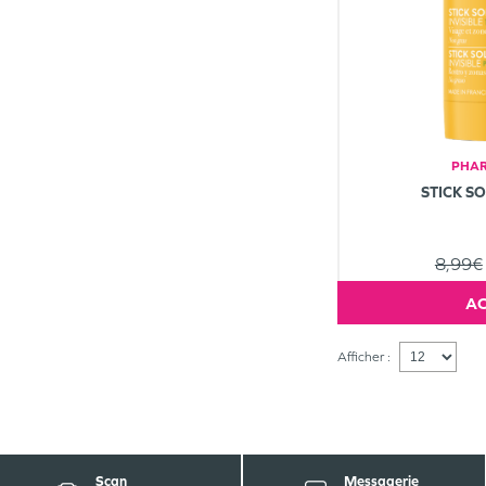
PHAR
STICK S
8,99€
Afficher :
Scan
Messagerie