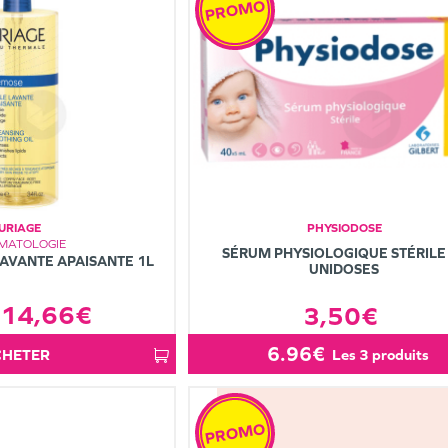
PROMO
URIAGE
PHYSIODOSE
MATOLOGIE
SÉRUM PHYSIOLOGIQUE STÉRILE
AVANTE APAISANTE 1L
UNIDOSES
14,66€
3,50€
6.96€
ACHETER
les 3 produits
PROMO