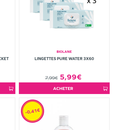
BIOLANE
CKET
LINGETTES PURE WATER 3X60
5,99€
7,99€
ACHETER
-0,41€