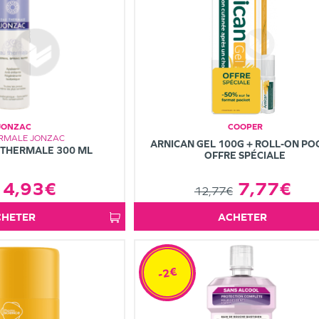
JONZAC
COOPER
ERMALE JONZAC
ARNICAN GEL 100G + ROLL-ON PO
 THERMALE 300 ML
OFFRE SPÉCIALE
7,77€
4,93€
12,77€
ACHETER
ACHETER
-2€