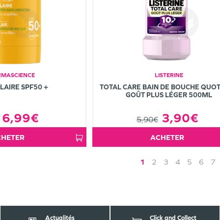
MASCIENCE
LISTERINE
OLAIRE SPF50 +
TOTAL CARE BAIN DE BOUCHE QUOT
GOÛT PLUS LÉGER 500ML
6,99€
3,90€
5,90€
ACHETER
ACHETER
1
2
3
4
5
6
7
Actualités
Click and Collect