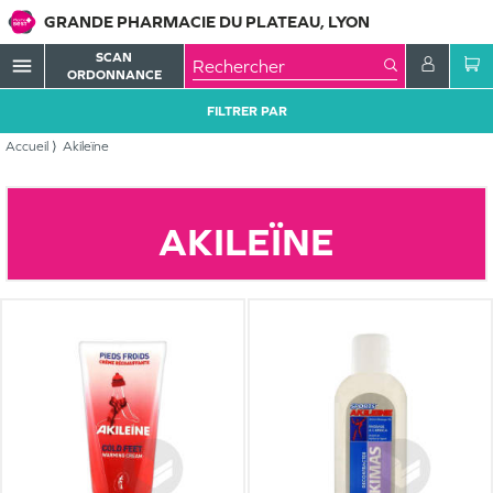
GRANDE PHARMACIE DU PLATEAU, LYON
SCAN
menu
ORDONNANCE
FILTRER PAR
Accueil
Akileïne
AKILEÏNE