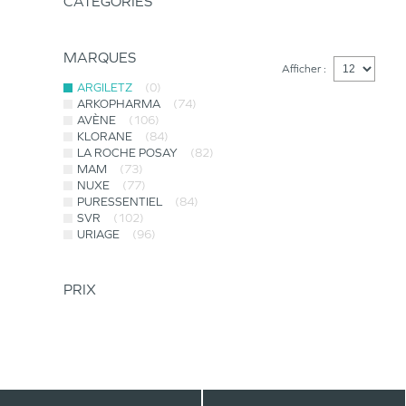
CATÉGORIES
MARQUES
Afficher :
ARGILETZ
(0)
ARKOPHARMA
(74)
AVÈNE
(106)
KLORANE
(84)
LA ROCHE POSAY
(82)
MAM
(73)
NUXE
(77)
PURESSENTIEL
(84)
SVR
(102)
URIAGE
(96)
PRIX