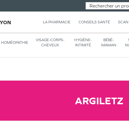
LYON
LA PHARMACIE
CONSEILS SANTÉ
SCAN
VISAGE-CORPS-
HYGIÈNE-
BÉBÉ-
HOMÉOPATHIE
CHEVEUX
INTIMITÉ
MAMAN
N
ARGILETZ