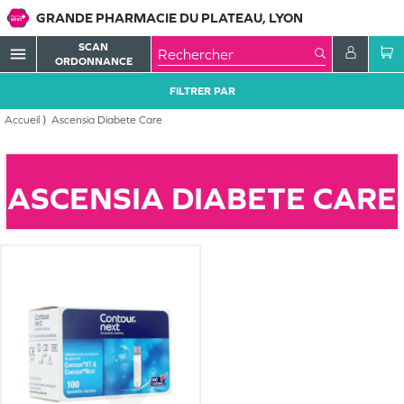
GRANDE PHARMACIE DU PLATEAU, LYON
SCAN
menu
ORDONNANCE
FILTRER PAR
Accueil
Ascensia Diabete Care
ASCENSIA DIABETE CARE