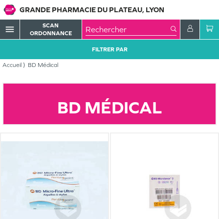
GRANDE PHARMACIE DU PLATEAU, LYON
SCAN
menu
ORDONNANCE
FILTRER PAR
Accueil
BD Médical
BD MÉDICAL