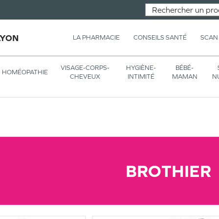
LYON
LA PHARMACIE
CONSEILS SANTÉ
SCAN
VISAGE-CORPS-
HYGIÈNE-
BÉBÉ-
HOMÉOPATHIE
CHEVEUX
INTIMITÉ
MAMAN
N
BROTHIER