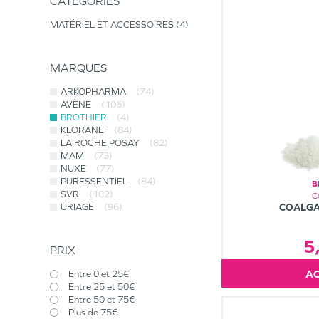
CATÉGORIES
MATÉRIEL ET ACCESSOIRES
4
MARQUES
ARKOPHARMA
(74)
AVÈNE
(106)
BROTHIER
(4)
KLORANE
(84)
LA ROCHE POSAY
(82)
MAM
(73)
NUXE
(77)
PURESSENTIEL
(84)
B
SVR
(102)
C
URIAGE
(96)
COALGA
5
PRIX
Entre 0 et 25€
Entre 25 et 50€
Entre 50 et 75€
Plus de 75€