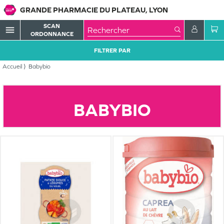
GRANDE PHARMACIE DU PLATEAU, LYON
SCAN
menu
ORDONNANCE
FILTRER PAR
Accueil
Babybio
BABYBIO