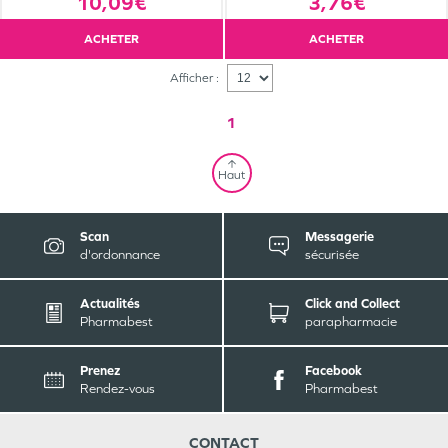
10,09€
3,76€
ACHETER
ACHETER
Afficher :
1
Haut
Scan
Messagerie
d'ordonnance
sécurisée
Actualités
Click and Collect
Pharmabest
parapharmacie
Prenez
Facebook
Rendez-vous
Pharmabest
CONTACT