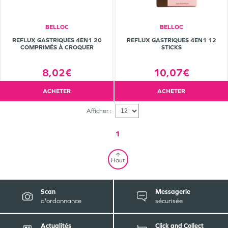
BELLOC
BELLOC
REFLUX GASTRIQUES 4EN1 20
REFLUX GASTRIQUES 4EN1 12
COMPRIMÉS À CROQUER
STICKS
8,02€
10,07€
ACHETER
ACHETER
Afficher :
1
Haut
Scan
Messagerie
d'ordonnance
sécurisée
Actualités
Click and Collect