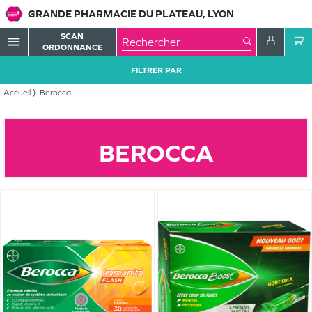
GRANDE PHARMACIE DU PLATEAU, LYON
SCAN
menu
ORDONNANCE
FILTRER PAR
Accueil
Berocca
BEROCCA