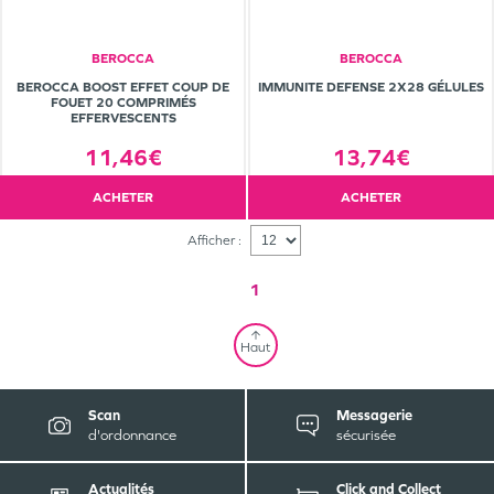
BEROCCA
BEROCCA
BEROCCA BOOST EFFET COUP DE
IMMUNITE DEFENSE 2X28 GÉLULES
FOUET 20 COMPRIMÉS
EFFERVESCENTS
11,46€
13,74€
ACHETER
ACHETER
Afficher :
1
Haut
Scan
Messagerie
d'ordonnance
sécurisée
Actualités
Click and Collect