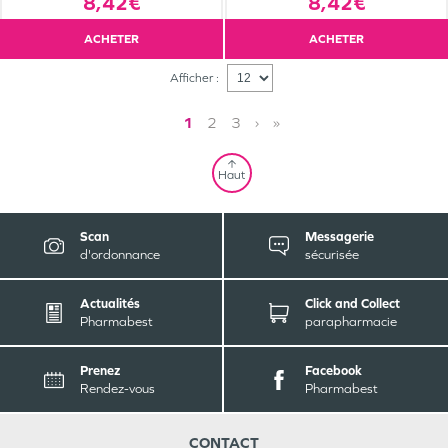
8,42€
8,42€
ACHETER
ACHETER
Afficher :
1
2
3
›
»
Haut
Scan
Messagerie
d'ordonnance
sécurisée
Actualités
Click and Collect
Pharmabest
parapharmacie
Prenez
Facebook
Rendez-vous
Pharmabest
CONTACT