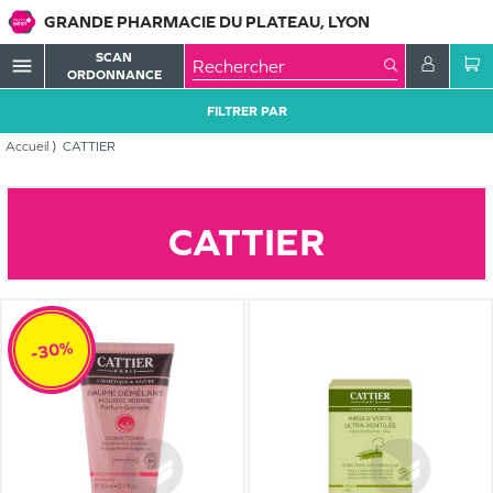
GRANDE PHARMACIE DU PLATEAU, LYON
SCAN
menu
ORDONNANCE
FILTRER PAR
Accueil
CATTIER
CATTIER
-30%