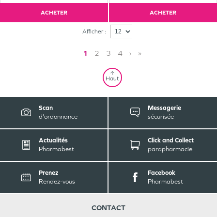
ACHETER
ACHETER
Afficher :
1
2
3
4
›
»
Haut
Scan
Messagerie
d'ordonnance
sécurisée
Actualités
Click and Collect
Pharmabest
parapharmacie
Prenez
Facebook
Rendez-vous
Pharmabest
CONTACT