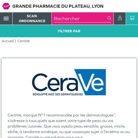
GRANDE PHARMACIE DU PLATEAU, LYON
SCAN
menu
ORDONNANCE
FILTRER PAR
Accueil
CeraVe
CeraVe, marque N°1 recommandée par les dermatologues¹,
s’adresse à tous,quels que soient votre type de peau ou vos
problèmes cutanés. Que vous ayezla peau sensible, grasse, mixte,
sèche, à tendance acnéique, ou que voussoyez sujet à l’eczéma ou au
psoriasis, CeraVe a une solution pour vous.