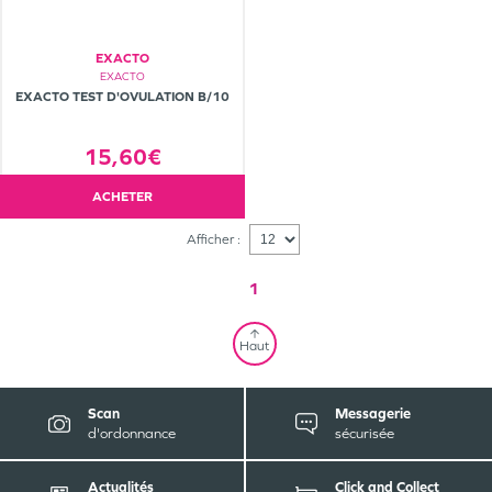
EXACTO
EXACTO
EXACTO TEST D'OVULATION B/10
15,60€
ACHETER
Afficher :
1
Haut
Scan
Messagerie
d'ordonnance
sécurisée
Actualités
Click and Collect