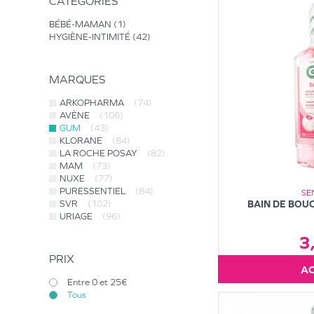
CATÉGORIES
BÉBÉ-MAMAN
1
HYGIÈNE-INTIMITÉ
42
MARQUES
ARKOPHARMA
(74)
AVÈNE
(106)
GUM
(43)
KLORANE
(84)
LA ROCHE POSAY
(82)
MAM
(73)
NUXE
(77)
PURESSENTIEL
(84)
SE
SVR
(102)
BAIN DE BOU
URIAGE
(96)
3
PRIX
Entre 0 et 25€
Tous