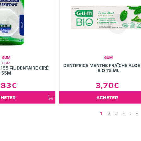
GUM
GUM
GUM
DENTIFRICE MENTHE FRAÎCHE ALOE
55 FIL DENTAIRE CIRÉ
BIO 75 ML
55M
,83€
3,70€
ACHETER
ACHETER
1
2
3
4
›
»