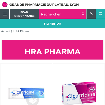
GRANDE PHARMACIE DU PLATEAU, LYON
SCAN
menu
ORDONNANCE
FILTRER PAR
Accueil
HRA Pharma
HRA PHARMA