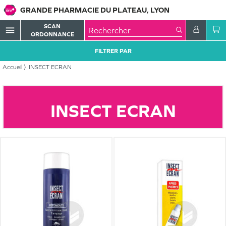
GRANDE PHARMACIE DU PLATEAU, LYON
SCAN
menu
ORDONNANCE
FILTRER PAR
Accueil
INSECT ECRAN
INSECT ECRAN