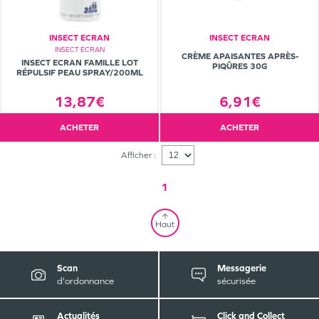
INSECT ECRAN
INSECT ECRAN
INSECT ECRAN
CRÈME APAISANTES APRÈS-
INSECT ECRAN FAMILLE LOT
PIQÛRES 30G
RÉPULSIF PEAU SPRAY/200ML
13,87€
6,91€
ACHETER
ACHETER
Afficher :
1
Haut
Scan
Messagerie
d'ordonnance
sécurisée
Actualités
Click and Collect