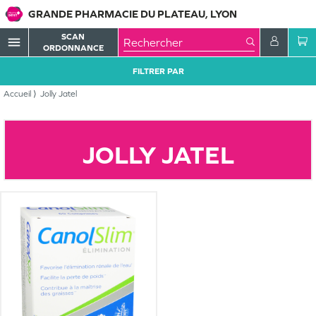
GRANDE PHARMACIE DU PLATEAU, LYON
SCAN
menu
ORDONNANCE
FILTRER PAR
Accueil
Jolly Jatel
JOLLY JATEL