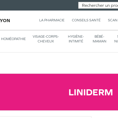
LYON
LA PHARMACIE
CONSEILS SANTÉ
SCAN
VISAGE-CORPS-
HYGIÈNE-
BÉBÉ-
HOMÉOPATHIE
CHEVEUX
INTIMITÉ
MAMAN
N
LINIDERM