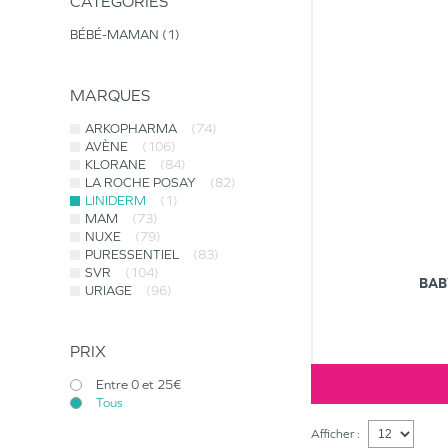
CATÉGORIES
BÉBÉ-MAMAN
1
MARQUES
ARKOPHARMA
(74)
AVÈNE
(106)
KLORANE
(84)
LA ROCHE POSAY
(82)
LINIDERM
(1)
MAM
(73)
NUXE
(79)
PURESSENTIEL
(83)
SVR
(104)
BAB
URIAGE
(96)
PRIX
Entre 0 et 25€
Tous
Afficher :