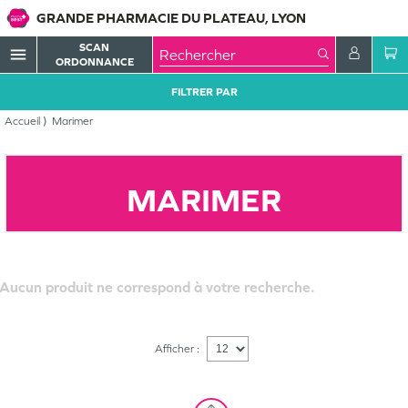
GRANDE PHARMACIE DU PLATEAU, LYON
SCAN
menu
ORDONNANCE
FILTRER PAR
Accueil
Marimer
MARIMER
Aucun produit ne correspond à votre recherche.
Afficher :