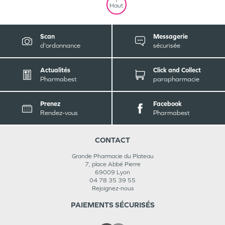
Haut
Scan
Messagerie
d'ordonnance
sécurisée
Actualités
Click and Collect
Pharmabest
parapharmacie
Prenez
Facebook
Rendez-vous
Pharmabest
CONTACT
Grande Pharmacie du Plateau
7, place Abbé Pierre
69009
Lyon
04 78 35 39 55
Rejoignez-nous
PAIEMENTS SÉCURISÉS