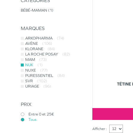
CATÉGORIES
BÉBÉ-MAMAN
1
MARQUES
ARKOPHARMA
(74)
AVÈNE
(106)
KLORANE
(84)
LA ROCHE POSAY
(82)
MAM
(73)
NUK
(1)
NUXE
(77)
PURESSENTIEL
(84)
SVR
(102)
TÉTINE
URIAGE
(96)
PRIX
Entre 0 et 25€
Tous
Afficher :