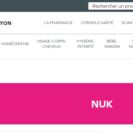
LYON
LA PHARMACIE
CONSEILS SANTÉ
SCAN
VISAGE-CORPS-
HYGIÈNE-
BÉBÉ-
HOMÉOPATHIE
CHEVEUX
INTIMITÉ
MAMAN
N
NUK