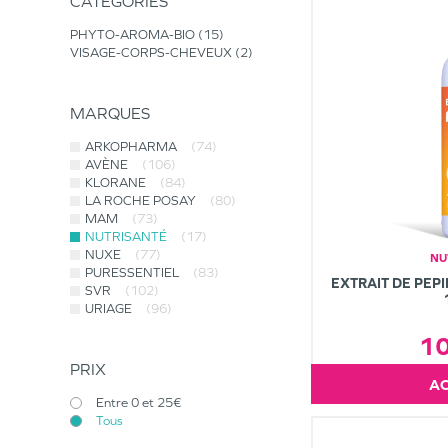
CATÉGORIES
PHYTO-AROMA-BIO
15
VISAGE-CORPS-CHEVEUX
2
MARQUES
ARKOPHARMA
(74)
AVÈNE
(106)
KLORANE
(84)
LA ROCHE POSAY
(80)
MAM
(73)
NUTRISANTÉ
(17)
NUXE
(77)
NU
PURESSENTIEL
(83)
EXTRAIT DE PEP
SVR
(102)
URIAGE
(96)
1
PRIX
Entre 0 et 25€
Tous