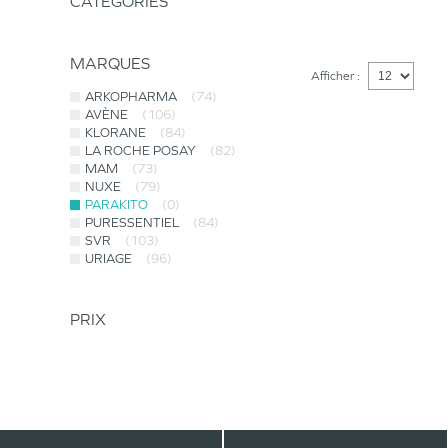
CATÉGORIES
MARQUES
Afficher :
ARKOPHARMA
(74)
AVÈNE
(106)
KLORANE
(84)
LA ROCHE POSAY
(82)
MAM
(73)
NUXE
(79)
PARAKITO
(0)
PURESSENTIEL
(84)
SVR
(103)
URIAGE
(96)
PRIX