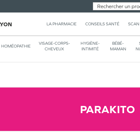
LYON
LA PHARMACIE
CONSEILS SANTÉ
SCAN
VISAGE-CORPS-
HYGIÈNE-
BÉBÉ-
HOMÉOPATHIE
CHEVEUX
INTIMITÉ
MAMAN
N
PARAKITO