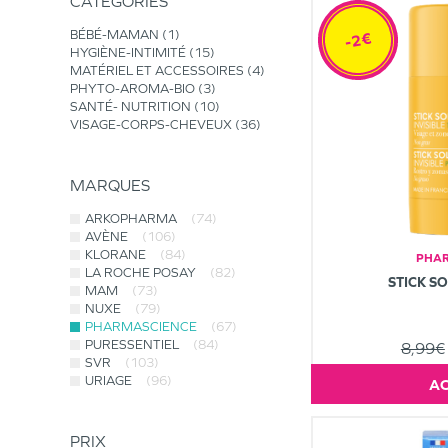
CATÉGORIES
BÉBÉ-MAMAN
1
-2€
HYGIÈNE-INTIMITÉ
15
MATÉRIEL ET ACCESSOIRES
4
PHYTO-AROMA-BIO
3
SANTÉ- NUTRITION
10
VISAGE-CORPS-CHEVEUX
36
MARQUES
ARKOPHARMA
(74)
AVÈNE
(106)
KLORANE
(84)
PHAR
LA ROCHE POSAY
(82)
STICK S
MAM
(73)
NUXE
(79)
PHARMASCIENCE
(67)
PURESSENTIEL
(84)
8,99€
SVR
(103)
URIAGE
(96)
PRIX