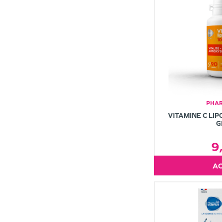
PHAR
VITAMINE C LI
G
9