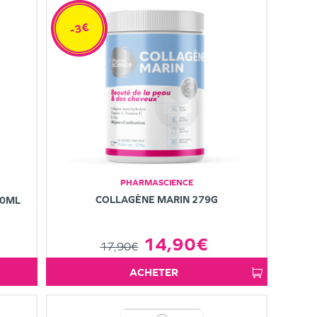
-3€
PHARMASCIENCE
COLLAGÈNE MARIN 279G
00ML
14,90€
17,90€
ACHETER