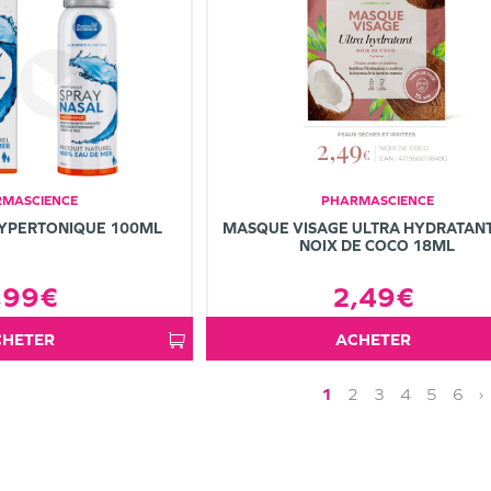
MASCIENCE
PHARMASCIENCE
HYPERTONIQUE 100ML
MASQUE VISAGE ULTRA HYDRATANT
NOIX DE COCO 18ML
,99€
2,49€
ACHETER
ACHETER
1
2
3
4
5
6
›