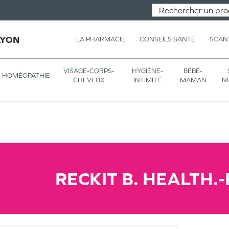
LYON
LA PHARMACIE
CONSEILS SANTÉ
SCAN
VISAGE-CORPS-
HYGIÈNE-
BÉBÉ-
HOMÉOPATHIE
CHEVEUX
INTIMITÉ
MAMAN
N
RECKIT B. HEALTH.