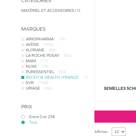
CATÉGORIES
MATÉRIEL ET ACCESSOIRES
1
MARQUES
ARKOPHARMA
(74)
AVÈNE
(106)
KLORANE
(84)
LA ROCHE POSAY
(82)
MAM
(73)
NUXE
(79)
PURESSENTIEL
(83)
RECKIT B. HEALTH.-FRANCE
(1)
SVR
(104)
URIAGE
(96)
SEMELLES SCHO
PRIX
Entre 0 et 25€
Tous
Afficher :