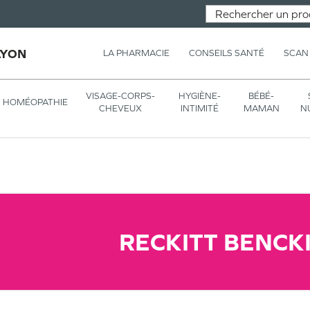
LYON
LA PHARMACIE
CONSEILS SANTÉ
SCAN
VISAGE-CORPS-
HYGIÈNE-
BÉBÉ-
HOMÉOPATHIE
CHEVEUX
INTIMITÉ
MAMAN
N
RECKITT BENCK