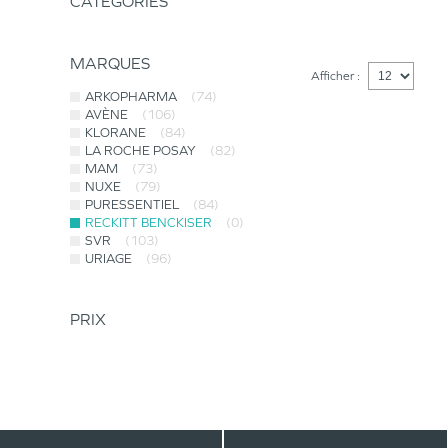
CATÉGORIES
MARQUES
Afficher :
ARKOPHARMA
(74)
AVÈNE
(106)
KLORANE
(84)
LA ROCHE POSAY
(82)
MAM
(73)
NUXE
(79)
PURESSENTIEL
(84)
RECKITT BENCKISER
(0)
SVR
(103)
URIAGE
(96)
PRIX