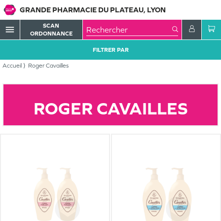
GRANDE PHARMACIE DU PLATEAU, LYON
SCAN
menu
ORDONNANCE
FILTRER PAR
Accueil
Roger Cavailles
ROGER CAVAILLES