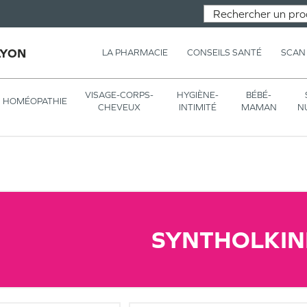
LYON
LA PHARMACIE
CONSEILS SANTÉ
SCAN
VISAGE-CORPS-
HYGIÈNE-
BÉBÉ-
HOMÉOPATHIE
CHEVEUX
INTIMITÉ
MAMAN
N
SYNTHOLKIN