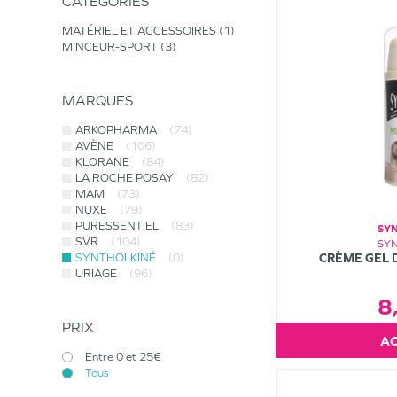
CATÉGORIES
MATÉRIEL ET ACCESSOIRES
1
MINCEUR-SPORT
3
MARQUES
ARKOPHARMA
(74)
AVÈNE
(106)
KLORANE
(84)
LA ROCHE POSAY
(82)
MAM
(73)
NUXE
(79)
PURESSENTIEL
(83)
SY
SVR
(104)
SY
SYNTHOLKINÉ
(0)
CRÈME GEL 
URIAGE
(96)
8
PRIX
Entre 0 et 25€
Tous