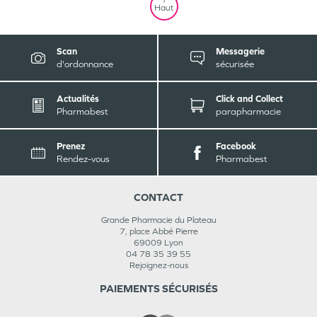
Haut
Scan
Messagerie
d'ordonnance
sécurisée
Actualités
Click and Collect
Pharmabest
parapharmacie
Prenez
Facebook
Rendez-vous
Pharmabest
CONTACT
Grande Pharmacie du Plateau
7, place Abbé Pierre
69009
Lyon
04 78 35 39 55
Rejoignez-nous
PAIEMENTS SÉCURISÉS