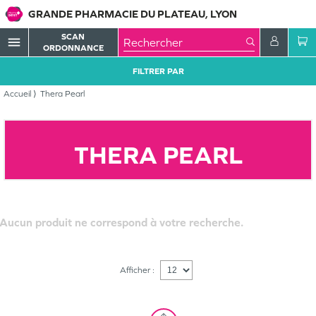
GRANDE PHARMACIE DU PLATEAU, LYON
SCAN
menu
ORDONNANCE
FILTRER PAR
Accueil
Thera Pearl
THERA PEARL
Aucun produit ne correspond à votre recherche.
Afficher :