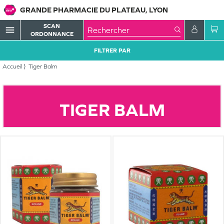
GRANDE PHARMACIE DU PLATEAU, LYON
SCAN
menu
ORDONNANCE
FILTRER PAR
Accueil
Tiger Balm
TIGER BALM