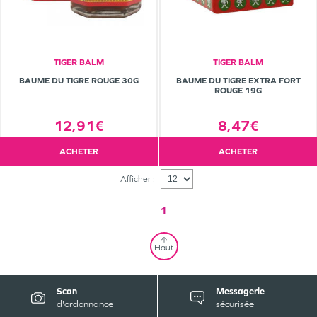
TIGER BALM
TIGER BALM
BAUME DU TIGRE ROUGE 30G
BAUME DU TIGRE EXTRA FORT
ROUGE 19G
12,91€
8,47€
ACHETER
ACHETER
Afficher :
1
Haut
Scan
Messagerie
d'ordonnance
sécurisée