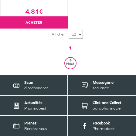
4,81€
ACHETER
Afficher :
1
Haut
Scan
Messagerie
d'ordonnance
sécurisée
Actualités
Click and Collect
Pharmabest
parapharmacie
Prenez
Facebook
Rendez-vous
Pharmabest