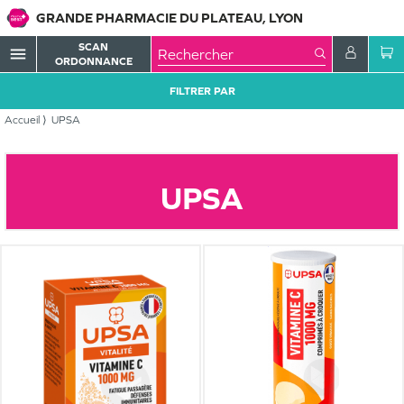
GRANDE PHARMACIE DU PLATEAU, LYON
SCAN
menu
ORDONNANCE
FILTRER PAR
Accueil
UPSA
UPSA