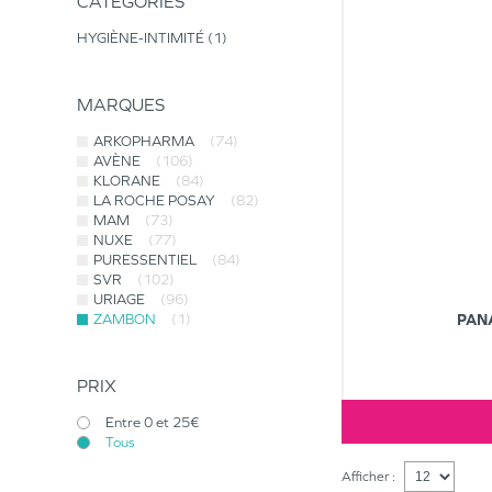
CATÉGORIES
HYGIÈNE-INTIMITÉ
1
MARQUES
ARKOPHARMA
(74)
AVÈNE
(106)
KLORANE
(84)
LA ROCHE POSAY
(82)
MAM
(73)
NUXE
(77)
PURESSENTIEL
(84)
SVR
(102)
URIAGE
(96)
ZAMBON
(1)
PAN
PRIX
Entre 0 et 25€
Tous
Afficher :