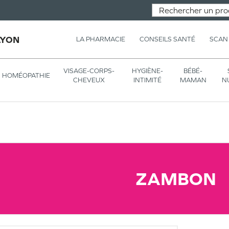
LYON
LA PHARMACIE
CONSEILS SANTÉ
SCAN
VISAGE-CORPS-
HYGIÈNE-
BÉBÉ-
HOMÉOPATHIE
CHEVEUX
INTIMITÉ
MAMAN
N
ZAMBON