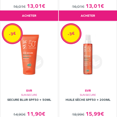
13,01€
13,01€
16,01€
16,01€
ACHETER
ACHETER
-3€
-3€
SVR
SVR
SUN SECURE
SUN SECURE
SECURE BLUR SPF50 + 50ML
HUILE SÈCHE SPF50 + 200ML
11,90€
15,99€
14,90€
18,99€