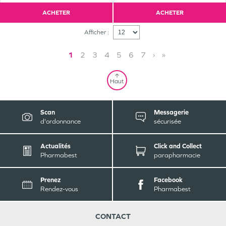
ACHETER
ACHETER
Afficher :
1
2
3
4
5
6
7
›
»
Haut
Scan
Messagerie
d'ordonnance
sécurisée
Actualités
Click and Collect
Pharmabest
parapharmacie
Prenez
Facebook
Rendez-vous
Pharmabest
CONTACT