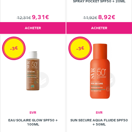
SPRAY POCKET SPF50 + 20ML
8,92€
9,31€
11,92€
12,31€
ACHETER
ACHETER
-3€
-3€
SVR
SVR
EAU SOLAIRE GLOW SPF50 +
SUN SECURE AQUA FLUIDE SPF50
100ML
+ 50ML