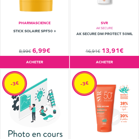
PHARMASCIENCE
SVR
AK SECURE
STICK SOLAIRE SPF50 +
AK SECURE DM PROTECT 50ML
13,91€
6,99€
16,91€
8,99€
ACHETER
ACHETER
-3€
-3€