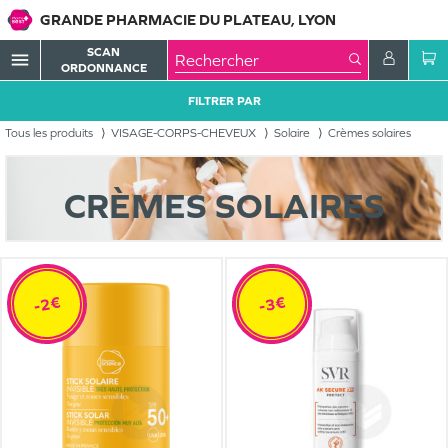
GRANDE PHARMACIE DU PLATEAU, LYON
SCAN
menu
ORDONNANCE
FILTRER PAR
Tous les produits
VISAGE-CORPS-CHEVEUX
Solaire
Crèmes solaires
CRÈMES SOLAIRES
-2€
-3€